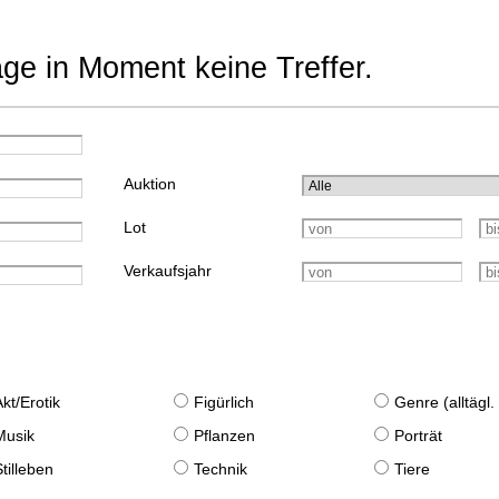
age in Moment keine Treffer.
Auktion
Lot
Verkaufsjahr
Akt/Erotik
Figürlich
Genre (alltägl
Musik
Pflanzen
Porträt
Stilleben
Technik
Tiere