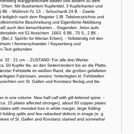
ürtenberg Marggraffschafft Baden und andern zu dem
ten. Mit illustriertem Kupfertitel, 3 Kupferkarten und
) Bll. - Wüthrich IV, 13. - Schuchardt 24 B. - Zweite
 lediglich nach dem Register 1 Bl. Tafelverzeichnis und
Vollkömmliche Beschreibung und Eigentliche Abbildung
saß auch den benachbarten .. Gegenden. Jetzo aufs
rtafeln mit 52 Ansichten. 1663. 6 Bll., 70 S., 2 Bll. -
 (Bei J. Spörlin für Merian Erben). - Vollständig mit den
tzheim / Ammerschweider / Kayserberg und
en Text gebunden.
. 32 : 21 cm. - ZUSTAND: Für alle drei Werke:
ca. 50 Kupfer tlw. an den Seitenrändern bis an die Platte,
rgänzter Fehlstelle im weißen Rand, die großen gefalteten
legten Falzrissen, vereinz. hinterlegten kl. Fehlstellen
 Ansichten von St. Gallen und Konstanz fleckig und tlw.
in one volume. New half calf with gilt-lettered spine. -
 (ca. 15 plates affected stronger), about 50 copper plates
lates with mended loss in white margin, large folding
folding splits and few rebacked defects in image (e. g.
, views of St. Gallen and Konstanz stained and somewhat