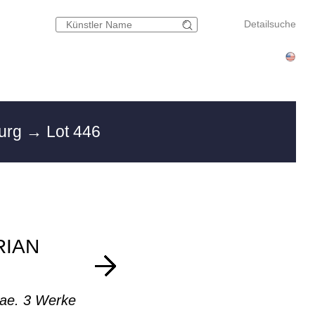
Detailsuche
burg
→ Lot 446
RIAN
iae. 3 Werke