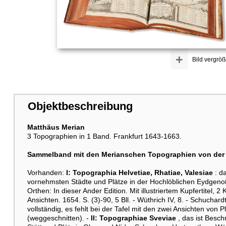
+
Bild vergröß
Objektbeschreibung
Matthäus Merian
3 Topographien in 1 Band. Frankfurt 1643-1663.
Sammelband mit den Merianschen Topographien von der
Vorhanden:
I: Topographia Helvetiae, Rhatiae, Valesiae
: da
vornehmsten Städte und Plätze in der Hochlöblichen Eydgenoß
Orthen: In dieser Ander Edition. Mit illustriertem Kupfertitel, 
Ansichten. 1654. S. (3)-90, 5 Bll. - Wüthrich IV, 8. - Schucha
vollständig, es fehlt bei der Tafel mit den zwei Ansichten von
(weggeschnitten). -
II: Topographiae Sveviae
, das ist Besch