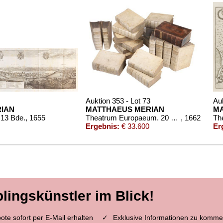
Auktion 353 - Lot 73
Auk
RIAN
MATTHAEUS MERIAN
MA
 13 Bde.
, 1655
Theatrum Europaeum. 20 Bde. 1662.
, 1662
Ergebnis:
€ 33.600
Er
blingskünstler im Blick!
te sofort per E-Mail erhalten
Exklusive Informationen zu komme