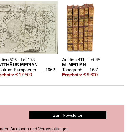
tion 526 - Lot 178
Auktion 411 - Lot 45
TTHÄUS MERIAN
M. MERIAN
Theatrum Europaeum. 18 Bde. (von 21) in Kassetten
, 1662
Topographia Galliae-Italiae. 5 Bde.
, 1681
gebnis:
€ 17.500
Ergebnis:
€ 9.600
Zum Newsletter
nden Auktionen und Veranstaltungen