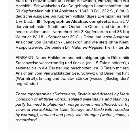
Stätt und Plätz in Ober und Nider Schwaben, Hertzogthum W
Hochlöbl. Schwabischen Craiße gehörigen Landtschafften und Or
59 Kupfertafeln mit 104 Ansichten. 1643. 3 Bll., 232 S., 6 (st. 8
deutsche Ausgabe. An Kupfern vollständiges Exemplar, es fehlt
1 w. Blatt. -
III: Topographiae Alsatiae, complecta,
das ist: 
der vornehmsten Städte und Oerter, im Obern- und Untern-El
neue revidiret und .. vermehret. Mit 2 Kupferkarten und 36 Kupfe
Wüthrich IV, 18. - Schuchardt 29 C. - Dritte und letzte Ausgabe
Ansichten von Dambach / Landskron und wie stets ohne Kien
Rappoltsweiler. Die beiden Bll.
Nahmen-Register
hier hinter d
EINBAND: Neuer Halblederband mit goldgeprägtem Rückentitel
Stellenweise wasserrandig und fleckig (ca. 15 Tafeln stärker), 
seltener bis in die Darstellung beschnitten, ca. 6 Tafeln mit e
Ansichten vom Vierwaldstätter See, Schwyz und Basel mit hinter
(Wurmfraß), knittrig und tlw. etw. stärker (wasser-)fleckig, die
angerändert.
Three topographies (Switzerland, Swabia and Alsace) by Merian 
Condition of all three works: Isolated waterstains and staining
partly trimmed to platemark, image sometimes affected, ca. 6 p
views of Vierwaldstätter Lake, Schwyz and Basle with rebacked 
by worming), creased and partly with stronger (water-)stains
remargined.