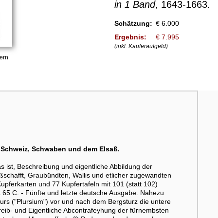
in 1 Band
, 1643-1663.
Schätzung:
€ 6.000
Ergebnis:
€ 7.995
(inkl. Käuferaufgeld)
ern
 Schweiz, Schwaben und dem Elsaß.
s ist, Beschreibung und eigentliche Abbildung der
schafft, Graubündten, Wallis und etlicher zugewandten
2 Kupferkarten und 77 Kupfertafeln mit 101 (statt 102)
rdt 65 C. - Fünfte und letzte deutsche Ausgabe. Nahezu
 Plurs ("Plursium") vor und nach dem Bergsturz die untere
reib- und Eigentliche Abcontrafeyhung der fürnembsten