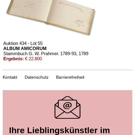
Auktion 434 - Lot 55
ALBUM AMICORUM
Stammbuch G. W. Prahmer. 1789-93
, 1789
Ergebnis:
€ 22.800
Kontakt
Datenschutz
Barrierefreiheit
Auktion 391 - Lot 92
Ihre Lieblingskünstler im
ALBUM AMICORUM
Schmiedeberg, Blätter der Erinnerung. 1835-39.
, 1835