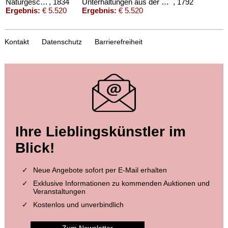
Naturgeschichte, 27 Bde.
, 1834
Unterhaltungen aus der Naturgesch. 21 Bde. Ab 1792.
, 1792
Ergebnis:
€ 5.520
Ergebnis:
€ 5.520
Kontakt
Datenschutz
Barrierefreiheit
Auktion 397 - Lot 19
Ihre Lieblingskünstler im
G. WILHELM
Naturgeschichte, 1834. 27 Bde.
, 1834
Blick!
Ergebnis:
€ 5.040
Neue Angebote sofort per E-Mail erhalten
Exklusive Informationen zu kommenden Auktionen und
Veranstaltungen
Kostenlos und unverbindlich