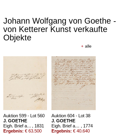
Johann Wolfgang von Goethe -
von Ketterer Kunst verkaufte
Objekte
+
alle
Auktion 610 - Lot 426000325
J. GOETHE
Faust
, 1924
Schätzpreis:
€ 1.500
Auktion 599 - Lot 560
Auktion 604 - Lot 38
J. GOETHE
J. GOETHE
Eigh. Brief an A. von Humboldt. 1/2 S.
, 1831
Eigh. Brief an Boie, 1774
, 1774
Ergebnis:
€ 63.500
Ergebnis:
€ 40.640