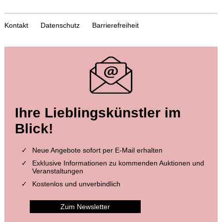
Kontakt
Datenschutz
Barrierefreiheit
Auktion 604 - Lot 39
Auktion 599 - Lot 559
Ihre Lieblingskünstler im
J. GOETHE
J. GOETHE
3 eigh. Briefe m. U. an Germaine de Stael
, 1803
Brief von Schreiberhand an W. von Humboldt. 4 S.
, 1830
Blick!
Ergebnis:
€ 39.370
Ergebnis:
€ 35.560
Neue Angebote sofort per E-Mail erhalten
Exklusive Informationen zu kommenden Auktionen und
Veranstaltungen
Kostenlos und unverbindlich
Zum Newsletter