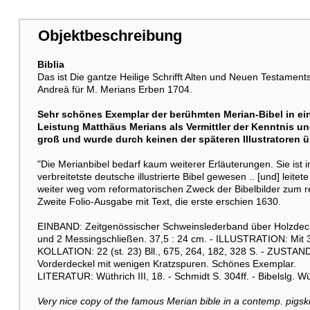
Objektbeschreibung
Biblia
Das ist Die gantze Heilige Schrifft Alten und Neuen Testaments,
Andreä für M. Merians Erben 1704.
Sehr schönes Exemplar der berühmten Merian-Bibel in e
Leistung Matthäus Merians als Vermittler der Kenntnis u
groß und wurde durch keinen der späteren Illustratoren ü
"Die Merianbibel bedarf kaum weiterer Erläuterungen. Sie ist
verbreitetste deutsche illustrierte Bibel gewesen .. [und] leitet
weiter weg vom reformatorischen Zweck der Bibelbilder zum rei
Zweite Folio-Ausgabe mit Text, die erste erschien 1630.
EINBAND: Zeitgenössischer Schweinslederband über Holzdecke
und 2 Messingschließen. 37,5 : 24 cm. - ILLUSTRATION: Mit 3 
KOLLATION: 22 (st. 23) Bll., 675, 264, 182, 328 S. - ZUSTAND: 
Vorderdeckel mit wenigen Kratzspuren. Schönes Exemplar.
LITERATUR: Wüthrich III, 18. - Schmidt S. 304ff. - Bibelslg. Wü
Very nice copy of the famous Merian bible in a contemp. pigski