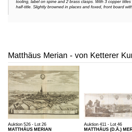
tooling, label on spine and 2 brass clasps. With 3 copper title
half-title. Slightly browned in places and foxed, front board wi
Matthäus Merian - von Ketterer Ku
Auktion 526 - Lot 26
Auktion 411 - Lot 46
MATTHÄUS MERIAN
MATTHÄUS (D.Ä.) ME