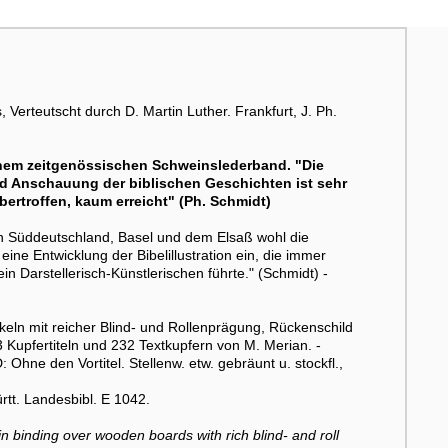
 Verteutscht durch D. Martin Luther. Frankfurt, J. Ph.
inem zeitgenössischen Schweinslederband. "Die
nd Anschauung der biblischen Geschichten ist sehr
bertroffen, kaum erreicht" (Ph. Schmidt)
 in Süddeutschland, Basel und dem Elsaß wohl die
e eine Entwicklung der Bibelillustration ein, die immer
n Darstellerisch-Künstlerischen führte." (Schmidt) -
ln mit reicher Blind- und Rollenprägung, Rückenschild
Kupfertiteln und 232 Textkupfern von M. Merian. -
Ohne den Vortitel. Stellenw. etw. gebräunt u. stockfl.,
rtt. Landesbibl. E 1042.
n binding over wooden boards with rich blind- and roll