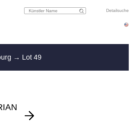
Detailsuche
burg
→ Lot 49
RIAN