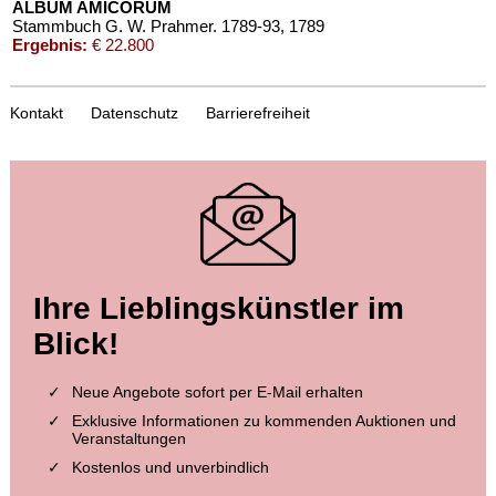
ALBUM AMICORUM
Stammbuch G. W. Prahmer. 1789-93
, 1789
Ergebnis:
€ 22.800
Kontakt
Datenschutz
Barrierefreiheit
Auktion 391 - Lot 92
Ihre Lieblingskünstler im
ALBUM AMICORUM
Schmiedeberg, Blätter der Erinnerung. 1835-39.
, 1835
Blick!
Ergebnis:
€ 15.600
Neue Angebote sofort per E-Mail erhalten
Exklusive Informationen zu kommenden Auktionen und
Veranstaltungen
Kostenlos und unverbindlich