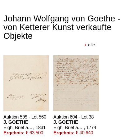
Johann Wolfgang von Goethe -
von Ketterer Kunst verkaufte
Objekte
+
alle
Auktion 610 - Lot 426000325
J. GOETHE
Faust
, 1924
Schätzpreis:
€ 1.500
Auktion 599 - Lot 560
Auktion 604 - Lot 38
J. GOETHE
J. GOETHE
Eigh. Brief an A. von Humboldt. 1/2 S.
, 1831
Eigh. Brief an Boie, 1774
, 1774
Ergebnis:
€ 63.500
Ergebnis:
€ 40.640