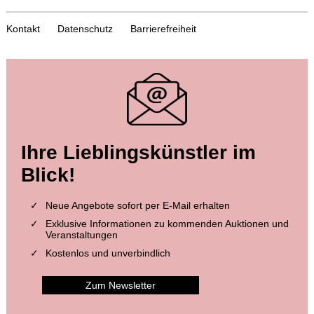
Kontakt
Datenschutz
Barrierefreiheit
Auktion 604 - Lot 39
Auktion 599 - Lot 559
Ihre Lieblingskünstler im
J. GOETHE
J. GOETHE
3 eigh. Briefe m. U. an Germaine de Stael
, 1803
Brief von Schreiberhand an W. von Humboldt. 4 S.
, 1830
Blick!
Ergebnis:
€ 39.370
Ergebnis:
€ 35.560
Neue Angebote sofort per E-Mail erhalten
Exklusive Informationen zu kommenden Auktionen und
Veranstaltungen
Kostenlos und unverbindlich
Zum Newsletter