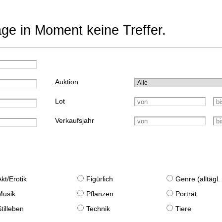
age in Moment keine Treffer.
Auktion
Lot
Verkaufsjahr
Akt/Erotik
Figürlich
Genre (alltägl
Musik
Pflanzen
Porträt
Stilleben
Technik
Tiere