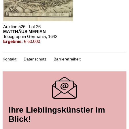
Auktion 526 - Lot 26
MATTHÄUS MERIAN
Topographia Germania
, 1642
Ergebnis:
€ 60.000
Kontakt
Datenschutz
Barrierefreiheit
Auktion 411 - Lot 46
Ihre Lieblingskünstler im
MATTHÄUS (D.Ä.) MERIAN
Topographia Germaniae. 13 Bde.
, 1655
Blick!
Ergebnis:
€ 60.000