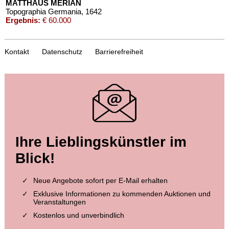
MATTHÄUS MERIAN
Topographia Germania
, 1642
Ergebnis:
€ 60.000
Kontakt
Datenschutz
Barrierefreiheit
Auktion 411 - Lot 46
Ihre Lieblingskünstler im
MATTHÄUS (D.Ä.) MERIAN
Topographia Germaniae. 13 Bde.
, 1655
Blick!
Ergebnis:
€ 60.000
Neue Angebote sofort per E-Mail erhalten
Exklusive Informationen zu kommenden Auktionen und
Veranstaltungen
Kostenlos und unverbindlich