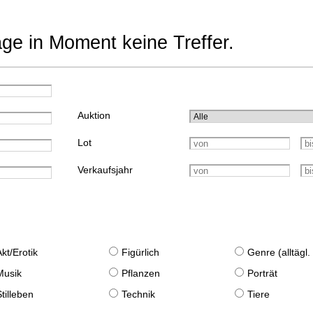
age in Moment keine Treffer.
Auktion
Lot
Verkaufsjahr
Akt/Erotik
Figürlich
Genre (alltägl
Musik
Pflanzen
Porträt
Stilleben
Technik
Tiere