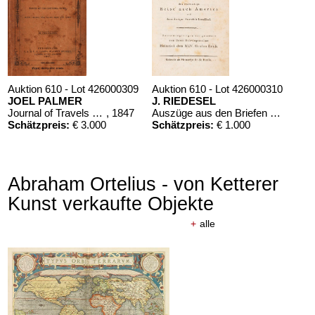
Auktion 610 - Lot 426000309
Auktion 610 - Lot 426000310
JOEL PALMER
J. RIEDESEL
Journal of Travels over the Rocky Mountains
, 1847
Auszüge aus den Briefen von Riedesel ... Reise nach America
Schätzpreis:
€ 3.000
Schätzpreis:
€ 1.000
Abraham Ortelius - von Ketterer
Kunst verkaufte Objekte
+
alle
Auktion 610 - Lot 426000323
CHARLES PERRAULT
Le chat botté. Mit einer Orig.-Zeichnung
, 1960