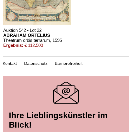
Schätzpreis:
€ 1.000
Auktion 542 - Lot 22
ABRAHAM ORTELIUS
Theatrum orbis terrarum
, 1595
Ergebnis:
€ 112.500
Kontakt
Datenschutz
Barrierefreiheit
Auktion 569 - Lot 21
Ihre Lieblingskünstler im
ABRAHAM ORTELIUS
Theatrum orbis terrarum
, 1574
Blick!
Ergebnis:
€ 47.500