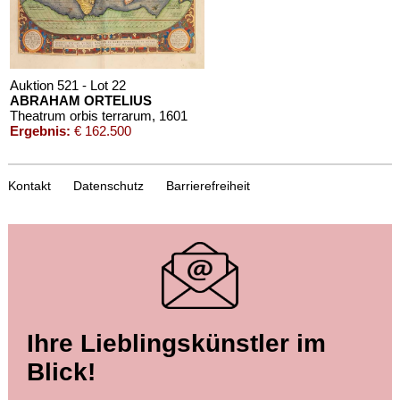
Auktion 521 - Lot 22
ABRAHAM ORTELIUS
Theatrum orbis terrarum
, 1601
Ergebnis:
€ 162.500
Kontakt
Datenschutz
Barrierefreiheit
Auktion 542 - Lot 22
Ihre Lieblingskünstler im
ABRAHAM ORTELIUS
Theatrum orbis terrarum
, 1595
Blick!
Ergebnis:
€ 112.500