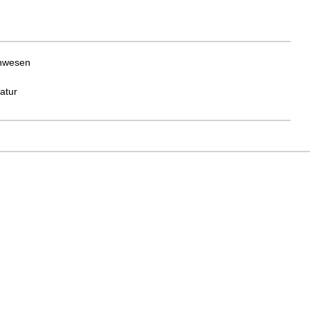
enwesen
atur