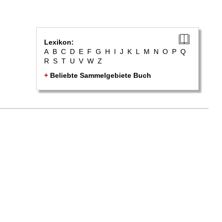
Lexikon:
A
B
C
D
E
F
G
H
I
J
K
L
M
N
O
P
Q
R
S
T
U
V
W
Z
+
Beliebte Sammelgebiete Buch